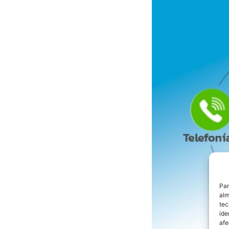
Par
alm
tec
ide
afe