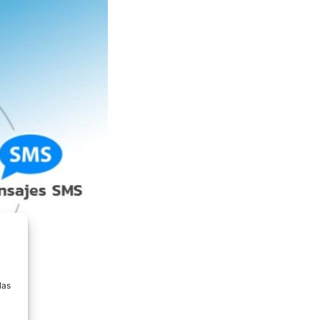
a
las